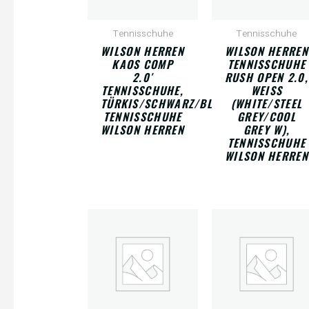
Tennisschuhe
Tennisschuhe
WILSON HERREN
WILSON HERREN
KAOS COMP
TENNISSCHUHE
2.0′
RUSH OPEN 2.0,
TENNISSCHUHE,
WEISS (
TÜRKIS/SCHWARZ/BLAU,
WHITE/STEEL G
TENNISSCHUHE
REY/COOL G
WILSON HERREN
REY W), T
ENNISSCHUHE W
ILSON HERREN