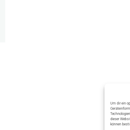
Um dir ein o
Geräteinform
Technologien
dieser Websi
können besti