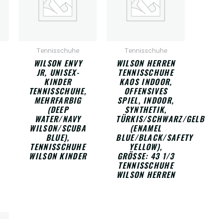
Tennisschuhe
Tennisschuhe
WILSON ENVY
WILSON HERREN
JR, UNISEX-
TENNISSCHUHE
KINDER
KAOS INDOOR,
TENNISSCHUHE,
OFFENSIVES
MEHRFARBIG
SPIEL, INDOOR,
(DEEP
SYNTHETIK,
WATER/NAVY
TÜRKIS/SCHWARZ/GELB
WILSON/SCUBA
(ENAMEL
BLUE),
BLUE/BLACK/SAFETY
TENNISSCHUHE
YELLOW),
WILSON KINDER
GRÖSSE: 43 1/3 T
ENNISSCHUHE W
ILSON HERREN