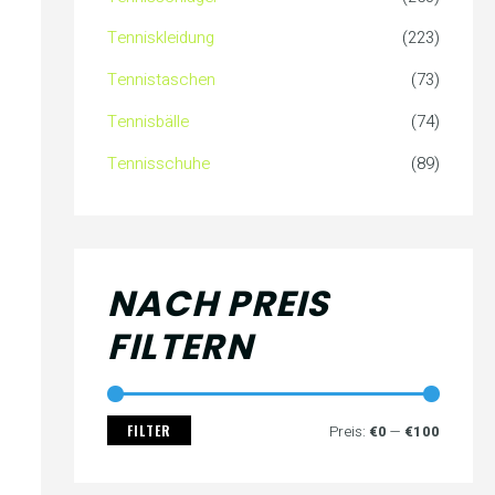
c
s
s
Tenniskleidung
(223)
h
Tennistaschen
(73)
:
Tennisbälle
(74)
Tennisschuhe
(89)
NACH PREIS
FILTERN
FILTER
Preis:
€0
—
€100