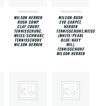
Tennisschuhe
Tennisschuhe
WILSON HERREN
WILSON RUSH
RUSH COMP
EVO CARPET,
CLAY COURT
HERREN
TENNISSCHUHE,
TENNISSCHUHE,WEISS (
WEISS/SCHWARZ, T
WHITE/PEARL B
ENNISSCHUHE W
LUE/NAVY W
ILSON HERREN
IL), T
ENNISSCHUHE W
ILSON HERREN