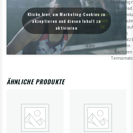
Der
Bewegung m
Club
der Head
Klicke hier, um Marketing-Cookies zu
Chris
tennis-
Tenniskleid
akzeptieren und diesen Inhalt zu
T-Shirt
point
für ein gut
Kinder
DE
Gefühl au
aktivieren
ist für
dem
18.95
Tennisplatz 
€ bei
deinem
nächsten
Tennismatc
ÄHNLICHE PRODUKTE