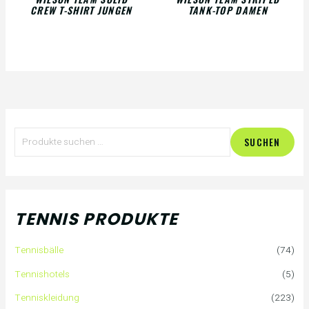
CREW T-SHIRT JUNGEN
TANK-TOP DAMEN
S
SUCHEN
u
c
h
TENNIS PRODUKTE
e
Tennisbälle
(74)
n
Tennishotels
(5)
n
Tenniskleidung
(223)