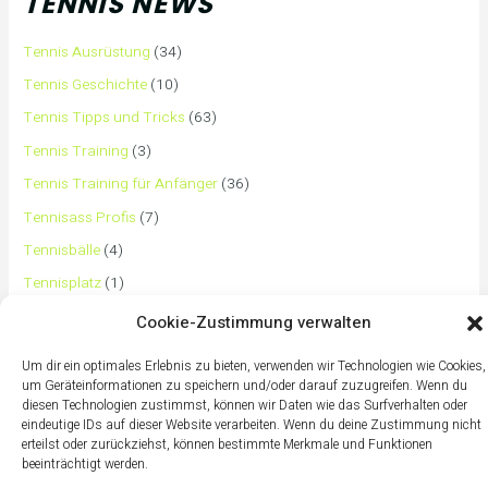
TENNIS NEWS
Tennis Ausrüstung
(34)
Tennis Geschichte
(10)
Tennis Tipps und Tricks
(63)
Tennis Training
(3)
Tennis Training für Anfänger
(36)
Tennisass Profis
(7)
Tennisbälle
(4)
Tennisplatz
(1)
Tennisschläger
(12)
Cookie-Zustimmung verwalten
Tennisschuhe
(4)
Um dir ein optimales Erlebnis zu bieten, verwenden wir Technologien wie Cookies,
Tennistaschen
(2)
um Geräteinformationen zu speichern und/oder darauf zuzugreifen. Wenn du
diesen Technologien zustimmst, können wir Daten wie das Surfverhalten oder
Tennisurlaub
(1)
eindeutige IDs auf dieser Website verarbeiten. Wenn du deine Zustimmung nicht
erteilst oder zurückziehst, können bestimmte Merkmale und Funktionen
beeinträchtigt werden.