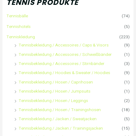
TENNIS PRODUKTE
e
Tennisbälle
(74)
n
Tennishotels
(5)
n
Tenniskleidung
(223)
Tennisbekleidung / Accessoires / Caps & Visors
(9)
a
Tennisbekleidung / Accessoires / Schweißbänder
(1)
c
Tennisbekleidung / Accessoires / Stirnbänder
(3)
h
Tennisbekleidung / Hoodies & Sweater / Hoodies
(9)
Tennisbekleidung / Hosen / Caprihosen
(1)
:
Tennisbekleidung / Hosen / Jumpsuits
(1)
Tennisbekleidung / Hosen / Leggings
(2)
Tennisbekleidung / Hosen / Trainingshosen
(18)
Tennisbekleidung / Jacken / Sweatjacken
(5)
Tennisbekleidung / Jacken / Trainingsjacken
(15)