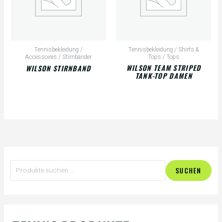
Tennisbekleidung /
Tennisbekleidung / Shirts &
Accessoires / Stirnbänder
Tops / Tops
WILSON TEAM STRIPED
WILSON STIRNBAND
TANK-TOP DAMEN
S
SUCHEN
u
c
h