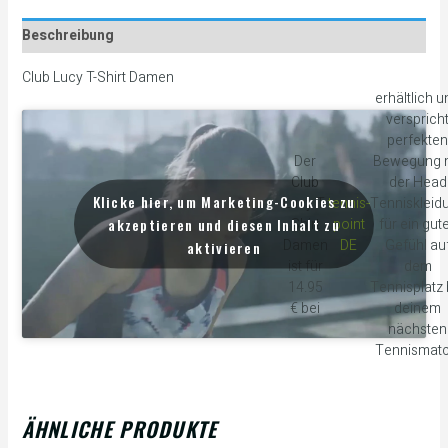
Beschreibung
Club Lucy T-Shirt Damen
erhältlich u
versprich
perfekten
Der
Bewegung m
Club
der Head
Klicke hier, um Marketing-Cookies zu
Lucy T-
tennis-
Tenniskleid
akzeptieren und diesen Inhalt zu
Shirt
point
für ein gut
Damen
DE
Gefühl au
aktivieren
ist für
dem
14.95
Tennisplatz 
€ bei
deinem
nächsten
Tennismatc
ÄHNLICHE PRODUKTE