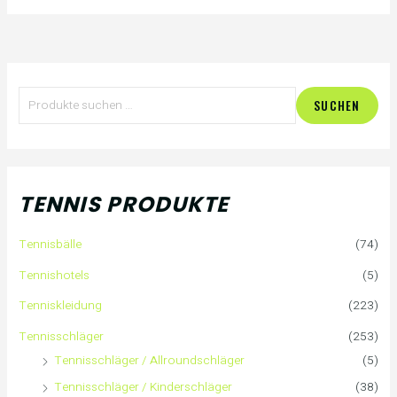
S
SUCHEN
u
c
h
TENNIS PRODUKTE
e
Tennisbälle
(74)
n
Tennishotels
(5)
n
Tenniskleidung
(223)
a
Tennisschläger
(253)
Tennisschläger / Allroundschläger
(5)
c
Tennisschläger / Kinderschläger
(38)