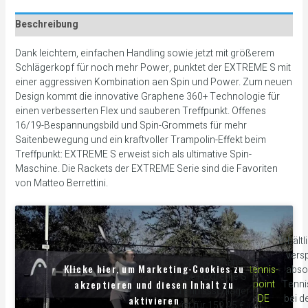
Beschreibung
Dank leichtem, einfachen Handling sowie jetzt mit größerem
Schlägerkopf für noch mehr Power, punktet der EXTREME S mit
einer aggressiven Kombination aen Spin und Power. Zum neuen
Design kommt die innovative Graphene 360+ Technologie für
einen verbesserten Flex und sauberen Treffpunkt. Offenes
16/19-Bespannungsbild und Spin-Grommets für mehr
Saitenbewegung und ein kraftvoller Trampolin-Effekt beim
Treffpunkt: EXTREME S erweist sich als ultimative Spin-
Maschine. Die Rackets der EXTREME Serie sind die Favoriten
von Matteo Berrettini.
erhältl
versp
Der Graphene
Klicke hier, um Marketing-Cookies zu
tennis-
abso
360+ Extreme S
akzeptieren und diesen Inhalt zu
point
Tenni
Tennissschläger
DE
bei d
aktivieren
ist für 159.95 €