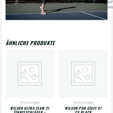
näch
bei
Tennis
ÄHNLICHE PRODUKTE
Tennisschläger
Tennisschläger
WILSON ULTRA TEAM 21
WILSON PRO STAFF 97
TENNISSCHLÄGER –
CV BLACK