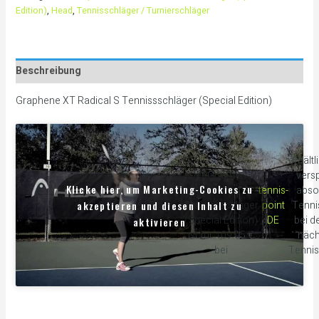
Edition)
,
Head
,
Tennisschläger / Turnierschläger
Beschreibung
Graphene XT Radical S Tennissschläger (Special Edition)
erhältl
Der Graphene
versp
Klicke hier, um Marketing-Cookies zu
XT Radical S
tennis-
abso
akzeptieren und diesen Inhalt zu
Tennissschläger
point
Tenni
(Special Edition)
DE
bei d
aktivieren
ist für 109.95 €
näch
bei
Tennis