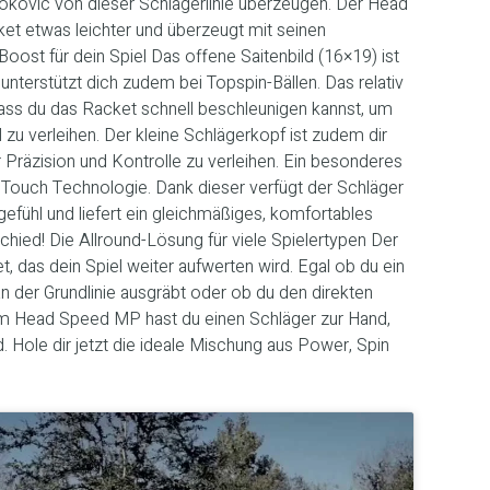
okovic von dieser Schlägerlinie überzeugen. Der Head
t etwas leichter und überzeugt mit seinen
Boost für dein Spiel Das offene Saitenbild (16×19) ist
 unterstützt dich zudem bei Topspin-Bällen. Das relativ
ass du das Racket schnell beschleunigen kannst, um
zu verleihen. Der kleine Schlägerkopf ist zudem dir
Präzision und Kontrolle zu verleihen. Ein besonderes
Touch Technologie. Dank dieser verfügt der Schläger
efühl und liefert ein gleichmäßiges, komfortables
chied! Die Allround-Lösung für viele Spielertypen Der
 das dein Spiel weiter aufwerten wird. Egal ob du ein
an der Grundlinie ausgräbt oder ob du den direkten
em Head Speed MP hast du einen Schläger zur Hand,
. Hole dir jetzt die ideale Mischung aus Power, Spin