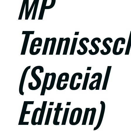
MP
Tennisssc
(Special
Edition)