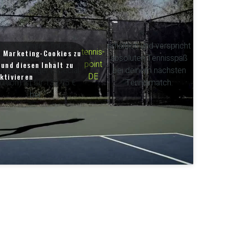
Der Graphene Touch
erhältlich und verspricht
tennis-
m Marketing-Cookies zu
Speed MP
absoluten Tennisspaß
point
und diesen Inhalt zu
nnissschläger (Special
bei deinem nächsten
DE
ktivieren
dition) ist für 139.95 €
Tennismatch.
bei