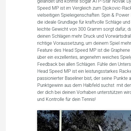
gelandet und konnte sogar ATP-Star Novak Dj
Speed MP ist im Vergleich zum Djokovic-Racke
vielseitigen Spieleigenschaften. Spin & Power 
die ideale Grundlage für kraftvolle Schläge und
leichte Gewicht von 300 Gramm sorgt dafür, d
deinen Schlägen mehr Druck und Vorwärtsdrall 
richtige Voraussetzung, um deinem Spiel mehr 
Feature des Head Speed MP ist die Graphene 
über ein exzellentes, angenehm weiches Spielg
Feedback bei allen Schlägen. Fühle den Unters
Head Speed MP ist ein leistungsstarkes Racket,
passionierter Baseliner bist, der seine Punkte 
Punktgewinn aus dem Halbfeld suchst  mit d
der dich bei deinen Vorhaben unterstützen wird
und Kontrolle für dein Tennis!