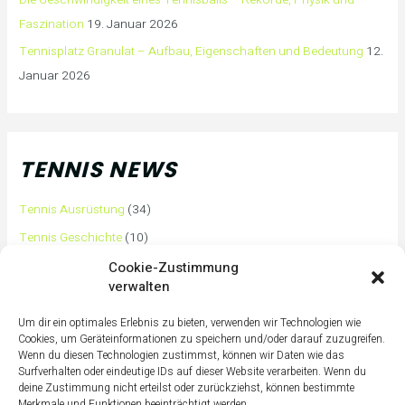
Faszination
19. Januar 2026
Tennisplatz Granulat – Aufbau, Eigenschaften und Bedeutung
12.
Januar 2026
TENNIS NEWS
Tennis Ausrüstung
(34)
Tennis Geschichte
(10)
Tennis Tipps und Tricks
(63)
Cookie-Zustimmung
verwalten
Tennis Training
(3)
Tennis Training für Anfänger
(36)
Um dir ein optimales Erlebnis zu bieten, verwenden wir Technologien wie
Cookies, um Geräteinformationen zu speichern und/oder darauf zuzugreifen.
Tennisass Profis
(7)
Wenn du diesen Technologien zustimmst, können wir Daten wie das
Surfverhalten oder eindeutige IDs auf dieser Website verarbeiten. Wenn du
Tennisbälle
(4)
deine Zustimmung nicht erteilst oder zurückziehst, können bestimmte
Tennisplatz
(1)
Merkmale und Funktionen beeinträchtigt werden.