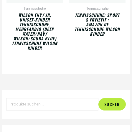
Tennisschuhe
Tennisschuhe
WILSON ENVY JR,
TENNISSCHUHE: SPORT
UNISEX-KINDER
& FREIZEIT :
TENNISSCHUHE,
AMAZON.DE
MEHRFARBIG (DEEP
TENNISSCHUHE WILSON
WATER/NAVY
KINDER
WILSON/SCUBA BLUE)
TENNISSCHUHE WILSON
KINDER
S
SUCHEN
u
c
h