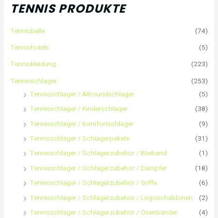
TENNIS PRODUKTE
e
Tennisbälle
(74)
n
Tennishotels
(5)
n
Tenniskleidung
(223)
a
Tennisschläger
(253)
Tennisschläger / Allroundschläger
(5)
c
Tennisschläger / Kinderschläger
(38)
h
Tennisschläger / Komfortschläger
(9)
:
Tennisschläger / Schlägerpakete
(31)
Tennisschläger / Schlägerzubehör / Bleiband
(1)
Tennisschläger / Schlägerzubehör / Dämpfer
(18)
Tennisschläger / Schlägerzubehör / Griffe
(6)
Tennisschläger / Schlägerzubehör / Logoschablonen
(2)
Tennisschläger / Schlägerzubehör / Ösenbänder
(4)