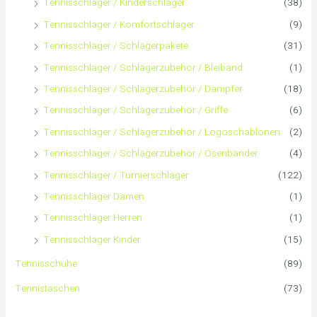
Tennisschläger / Kinderschläger
(38)
h
Tennisschläger / Komfortschläger
(9)
:
Tennisschläger / Schlägerpakete
(31)
Tennisschläger / Schlägerzubehör / Bleiband
(1)
Tennisschläger / Schlägerzubehör / Dämpfer
(18)
Tennisschläger / Schlägerzubehör / Griffe
(6)
Tennisschläger / Schlägerzubehör / Logoschablonen
(2)
Tennisschläger / Schlägerzubehör / Ösenbänder
(4)
Tennisschläger / Turnierschläger
(122)
Tennisschläger Damen
(1)
Tennisschläger Herren
(1)
Tennisschläger Kinder
(15)
Tennisschuhe
(89)
Tennistaschen
(73)