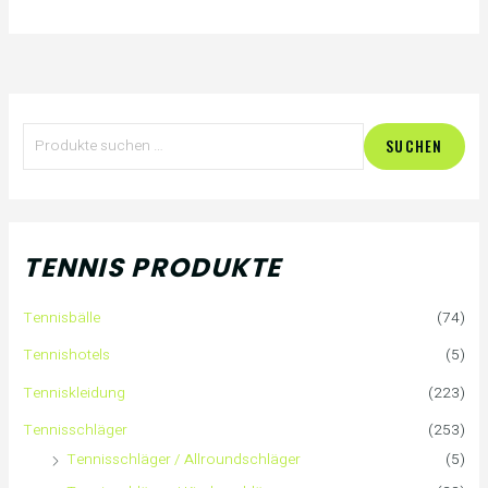
S
SUCHEN
u
c
h
TENNIS PRODUKTE
e
Tennisbälle
(74)
n
Tennishotels
(5)
n
Tenniskleidung
(223)
a
Tennisschläger
(253)
Tennisschläger / Allroundschläger
(5)
c