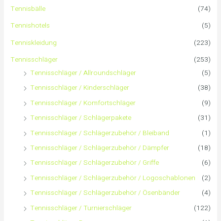
Tennisbälle
(74)
n
Tennishotels
(5)
n
Tenniskleidung
(223)
a
Tennisschläger
(253)
Tennisschläger / Allroundschläger
(5)
c
Tennisschläger / Kinderschläger
(38)
h
Tennisschläger / Komfortschläger
(9)
:
Tennisschläger / Schlägerpakete
(31)
Tennisschläger / Schlägerzubehör / Bleiband
(1)
Tennisschläger / Schlägerzubehör / Dämpfer
(18)
Tennisschläger / Schlägerzubehör / Griffe
(6)
Tennisschläger / Schlägerzubehör / Logoschablonen
(2)
Tennisschläger / Schlägerzubehör / Ösenbänder
(4)
Tennisschläger / Turnierschläger
(122)