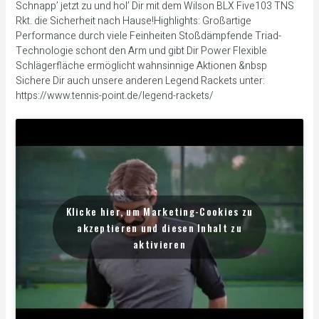
Schnapp’ jetzt zu und hol’ Dir mit dem Wilson BLX Five103 TNS
Rkt. die Sicherheit nach Hause!Highlights: Großartige
Performance durch viele Feinheiten Stoßdämpfende Triad-
Technologie schont den Arm und gibt Dir Power Flexible
Schlägerfläche ermöglicht wahnsinnige Aktionen &nbsp
Sichere Dir auch unsere anderen Legend Rackets unter:
https://www.tennis-point.de/legend-rackets/
Klicke hier, um Marketing-Cookies zu
akzeptieren und diesen Inhalt zu
aktivieren