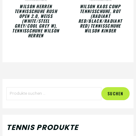
WILSON HERREN
WILSON KAOS COMP
TENNISSCHUHE RUSH
TENNISSCHUHE, ROT
OPEN 2.0, WEISS (
(RADIANT
WHITE/STEEL G
RED/BLACK/RADIANT
REY/COOL GREY W), T
RED) TENNISSCHUHE
ENNISSCHUHE WILSON H
WILSON KINDER
ERREN
S
SUCHEN
u
c
h
TENNIS PRODUKTE
e