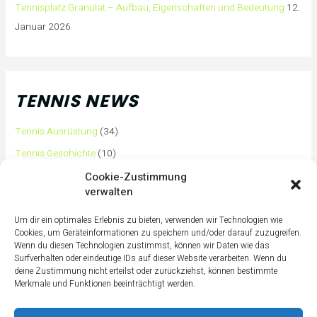
Tennisplatz Granulat – Aufbau, Eigenschaften und Bedeutung
12.
Januar 2026
TENNIS NEWS
Tennis Ausrüstung
(34)
Tennis Geschichte
(10)
Tennis Tipps und Tricks
(63)
Cookie-Zustimmung
verwalten
Tennis Training
(3)
Tennis Training für Anfänger
(36)
Um dir ein optimales Erlebnis zu bieten, verwenden wir Technologien wie
Cookies, um Geräteinformationen zu speichern und/oder darauf zuzugreifen.
Tennisass Profis
(7)
Wenn du diesen Technologien zustimmst, können wir Daten wie das
Surfverhalten oder eindeutige IDs auf dieser Website verarbeiten. Wenn du
Tennisbälle
(4)
deine Zustimmung nicht erteilst oder zurückziehst, können bestimmte
Tennisplatz
(1)
Merkmale und Funktionen beeinträchtigt werden.
Tennisschläger
(12)