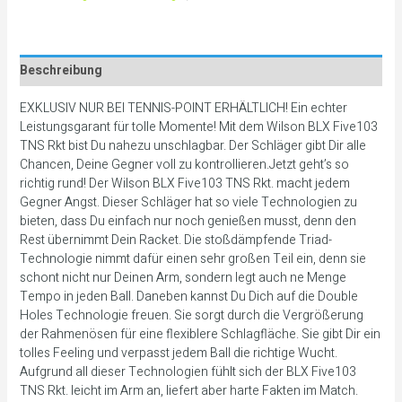
Beschreibung
EXKLUSIV NUR BEI TENNIS-POINT ERHÄLTLICH! Ein echter
Leistungsgarant für tolle Momente! Mit dem Wilson BLX Five103
TNS Rkt bist Du nahezu unschlagbar. Der Schläger gibt Dir alle
Chancen, Deine Gegner voll zu kontrollieren.Jetzt geht’s so
richtig rund! Der Wilson BLX Five103 TNS Rkt. macht jedem
Gegner Angst. Dieser Schläger hat so viele Technologien zu
bieten, dass Du einfach nur noch genießen musst, denn den
Rest übernimmt Dein Racket. Die stoßdämpfende Triad-
Technologie nimmt dafür einen sehr großen Teil ein, denn sie
schont nicht nur Deinen Arm, sondern legt auch ne Menge
Tempo in jeden Ball. Daneben kannst Du Dich auf die Double
Holes Technologie freuen. Sie sorgt durch die Vergrößerung
der Rahmenösen für eine flexiblere Schlagfläche. Sie gibt Dir ein
tolles Feeling und verpasst jedem Ball die richtige Wucht.
Aufgrund all dieser Technologien fühlt sich der BLX Five103
TNS Rkt. leicht im Arm an, liefert aber harte Fakten im Match.