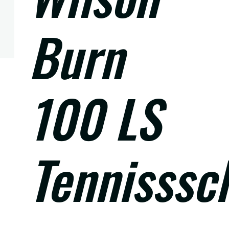
Burn
100 LS
Tennisssc