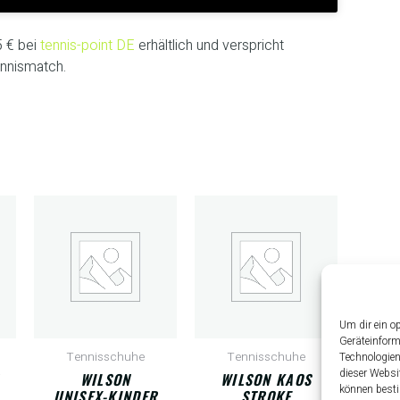
5 € bei
tennis-point DE
erhältlich und verspricht
nnismatch.
Um dir ein o
Geräteinform
Tennisschuhe
Tennisschuhe
Technologien
dieser Websi
WILSON
WILSON KAOS
können besti
UNISEX-KINDER
STROKE