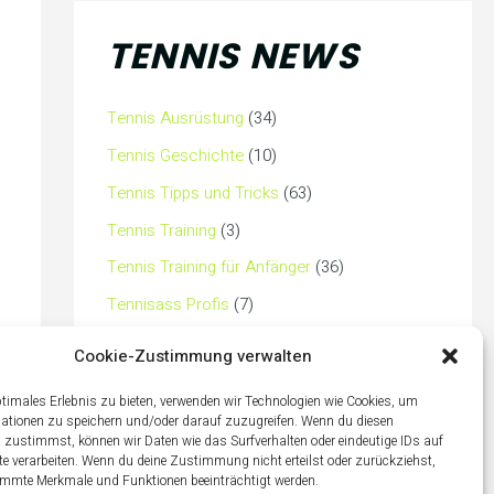
TENNIS NEWS
Tennis Ausrüstung
(34)
Tennis Geschichte
(10)
Tennis Tipps und Tricks
(63)
Tennis Training
(3)
Tennis Training für Anfänger
(36)
Tennisass Profis
(7)
Tennisbälle
(4)
Cookie-Zustimmung verwalten
Tennisplatz
(1)
ptimales Erlebnis zu bieten, verwenden wir Technologien wie Cookies, um
Tennisschläger
(12)
ationen zu speichern und/oder darauf zuzugreifen. Wenn du diesen
 zustimmst, können wir Daten wie das Surfverhalten oder eindeutige IDs auf
Tennisschuhe
(4)
te verarbeiten. Wenn du deine Zustimmung nicht erteilst oder zurückziehst,
mmte Merkmale und Funktionen beeinträchtigt werden.
Tennistaschen
(2)