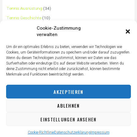
Tennis Ausrüstung
(34)
Tennis Geschichte
(10)
Tennis Tipps und Tricks
(63)
Cookie-Zustimmung
verwalten
Tennis Training
(3)
Tennis Training für Anfänger
(36)
Um dir ein optimales Erlebnis zu bieten, verwenden wir Technologien wie
Cookies, um Geräteinformationen zu speichern und/oder darauf zuzugreifen.
Tennisass Profis
(7)
Wenn du diesen Technologien zustimmst, können wir Daten wie das
Surfverhalten oder eindeutige IDs auf dieser Website verarbeiten. Wenn du
Tennisbälle
(4)
deine Zustimmung nicht erteilst oder zurückziehst, können bestimmte
Tennisplatz
(1)
Merkmale und Funktionen beeinträchtigt werden.
Tennisschläger
(12)
AKZEPTIEREN
Tennisschuhe
(4)
Tennistaschen
(2)
ABLEHNEN
Tennisurlaub
(1)
EINSTELLUNGEN ANSEHEN
Cookie-Richtlinie
Datenschutzerklärung
Impressum