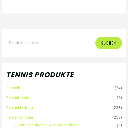
S
SUCHEN
u
c
h
TENNIS PRODUKTE
e
Tennisbälle
(74)
n
Tennishotels
(5)
n
Tenniskleidung
(223)
a
Tennisschläger
(253)
Tennisschläger / Allroundschläger
(5)