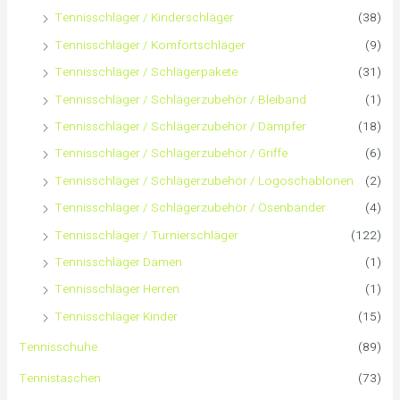
c
Tennisschläger / Kinderschläger
(38)
h
Tennisschläger / Komfortschläger
(9)
:
Tennisschläger / Schlägerpakete
(31)
Tennisschläger / Schlägerzubehör / Bleiband
(1)
Tennisschläger / Schlägerzubehör / Dämpfer
(18)
Tennisschläger / Schlägerzubehör / Griffe
(6)
Tennisschläger / Schlägerzubehör / Logoschablonen
(2)
Tennisschläger / Schlägerzubehör / Ösenbänder
(4)
Tennisschläger / Turnierschläger
(122)
Tennisschläger Damen
(1)
Tennisschläger Herren
(1)
Tennisschläger Kinder
(15)
Tennisschuhe
(89)
Tennistaschen
(73)