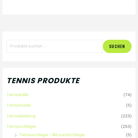
S
SUCHEN
u
c
h
TENNIS PRODUKTE
e
Tennisbälle
(74)
n
Tennishotels
(5)
n
Tenniskleidung
(223)
a
Tennisschläger
(253)
Tennisschläger / Allroundschläger
(5)