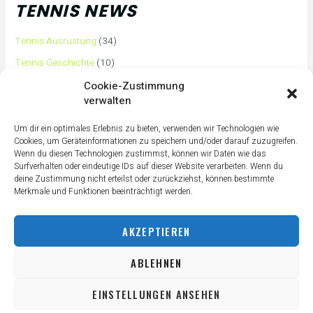
TENNIS NEWS
Tennis Ausrüstung
(34)
Tennis Geschichte
(10)
Tennis Tipps und Tricks
(63)
Cookie-Zustimmung
verwalten
Tennis Training
(3)
Tennis Training für Anfänger
(36)
Um dir ein optimales Erlebnis zu bieten, verwenden wir Technologien wie
Cookies, um Geräteinformationen zu speichern und/oder darauf zuzugreifen.
Tennisass Profis
(7)
Wenn du diesen Technologien zustimmst, können wir Daten wie das
Surfverhalten oder eindeutige IDs auf dieser Website verarbeiten. Wenn du
Tennisbälle
(4)
deine Zustimmung nicht erteilst oder zurückziehst, können bestimmte
Tennisplatz
(1)
Merkmale und Funktionen beeinträchtigt werden.
Tennisschläger
(12)
AKZEPTIEREN
Tennisschuhe
(4)
Tennistaschen
(2)
ABLEHNEN
Tennisurlaub
(1)
EINSTELLUNGEN ANSEHEN