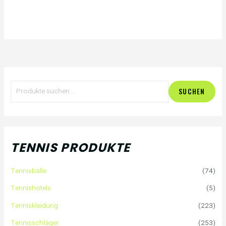
S
SUCHEN
u
c
h
TENNIS PRODUKTE
e
Tennisbälle
(74)
n
Tennishotels
(5)
n
Tenniskleidung
(223)
a
Tennisschläger
(253)