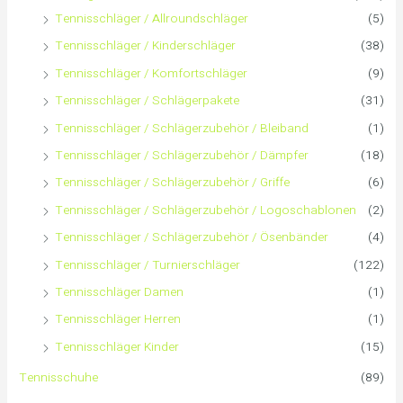
Tennisschläger / Allroundschläger
(5)
c
Tennisschläger / Kinderschläger
(38)
h
Tennisschläger / Komfortschläger
(9)
:
Tennisschläger / Schlägerpakete
(31)
Tennisschläger / Schlägerzubehör / Bleiband
(1)
Tennisschläger / Schlägerzubehör / Dämpfer
(18)
Tennisschläger / Schlägerzubehör / Griffe
(6)
Tennisschläger / Schlägerzubehör / Logoschablonen
(2)
Tennisschläger / Schlägerzubehör / Ösenbänder
(4)
Tennisschläger / Turnierschläger
(122)
Tennisschläger Damen
(1)
Tennisschläger Herren
(1)
Tennisschläger Kinder
(15)
Tennisschuhe
(89)