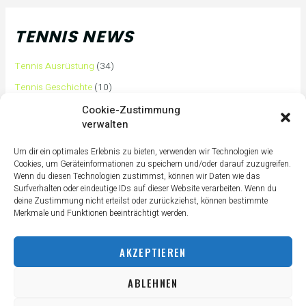
TENNIS NEWS
Tennis Ausrüstung
(34)
Tennis Geschichte
(10)
Tennis Tipps und Tricks
(63)
Cookie-Zustimmung
verwalten
Tennis Training
(3)
Tennis Training für Anfänger
(36)
Um dir ein optimales Erlebnis zu bieten, verwenden wir Technologien wie
Cookies, um Geräteinformationen zu speichern und/oder darauf zuzugreifen.
Tennisass Profis
(7)
Wenn du diesen Technologien zustimmst, können wir Daten wie das
Surfverhalten oder eindeutige IDs auf dieser Website verarbeiten. Wenn du
Tennisbälle
(4)
deine Zustimmung nicht erteilst oder zurückziehst, können bestimmte
Tennisplatz
(1)
Merkmale und Funktionen beeinträchtigt werden.
Tennisschläger
(12)
AKZEPTIEREN
Tennisschuhe
(4)
Tennistaschen
(2)
ABLEHNEN
Tennisurlaub
(1)