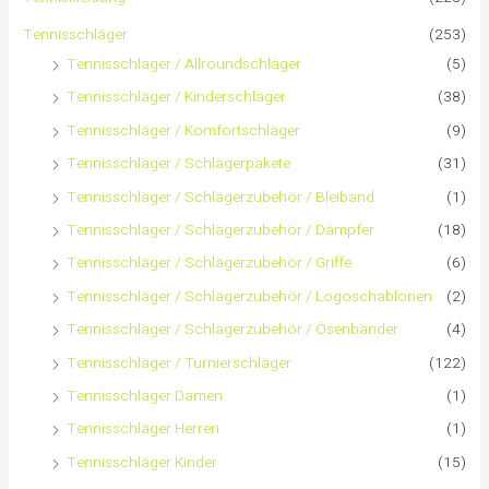
a
Tennisschläger
(253)
Tennisschläger / Allroundschläger
(5)
c
Tennisschläger / Kinderschläger
(38)
h
Tennisschläger / Komfortschläger
(9)
:
Tennisschläger / Schlägerpakete
(31)
Tennisschläger / Schlägerzubehör / Bleiband
(1)
Tennisschläger / Schlägerzubehör / Dämpfer
(18)
Tennisschläger / Schlägerzubehör / Griffe
(6)
Tennisschläger / Schlägerzubehör / Logoschablonen
(2)
Tennisschläger / Schlägerzubehör / Ösenbänder
(4)
Tennisschläger / Turnierschläger
(122)
Tennisschläger Damen
(1)
Tennisschläger Herren
(1)
Tennisschläger Kinder
(15)