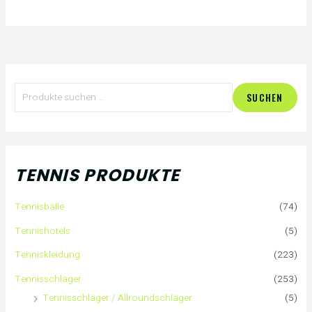
S
SUCHEN
u
c
h
TENNIS PRODUKTE
e
Tennisbälle
(74)
n
Tennishotels
(5)
n
Tenniskleidung
(223)
a
Tennisschläger
(253)
Tennisschläger / Allroundschläger
(5)
c