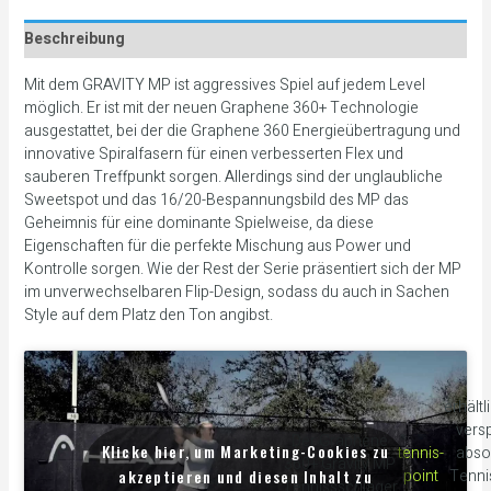
Beschreibung
Mit dem GRAVITY MP ist aggressives Spiel auf jedem Level
möglich. Er ist mit der neuen Graphene 360+ Technologie
ausgestattet, bei der die Graphene 360 Energieübertragung und
innovative Spiralfasern für einen verbesserten Flex und
sauberen Treffpunkt sorgen. Allerdings sind der unglaubliche
Sweetspot und das 16/20-Bespannungsbild des MP das
Geheimnis für eine dominante Spielweise, da diese
Eigenschaften für die perfekte Mischung aus Power und
Kontrolle sorgen. Wie der Rest der Serie präsentiert sich der MP
im unverwechselbaren Flip-Design, sodass du auch in Sachen
Style auf dem Platz den Ton angibst.
erhältl
versp
Der Graphene
Klicke hier, um Marketing-Cookies zu
tennis-
abso
360+ Gravity MP
akzeptieren und diesen Inhalt zu
point
Tenni
Tennissschläger