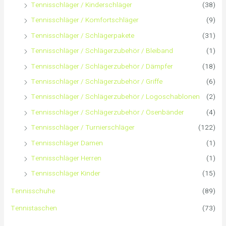
Tennisschläger / Kinderschläger
(38)
h
Tennisschläger / Komfortschläger
(9)
:
Tennisschläger / Schlägerpakete
(31)
Tennisschläger / Schlägerzubehör / Bleiband
(1)
Tennisschläger / Schlägerzubehör / Dämpfer
(18)
Tennisschläger / Schlägerzubehör / Griffe
(6)
Tennisschläger / Schlägerzubehör / Logoschablonen
(2)
Tennisschläger / Schlägerzubehör / Ösenbänder
(4)
Tennisschläger / Turnierschläger
(122)
Tennisschläger Damen
(1)
Tennisschläger Herren
(1)
Tennisschläger Kinder
(15)
Tennisschuhe
(89)
Tennistaschen
(73)