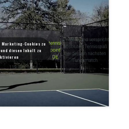
Der Graphene Touch
erhältlich und verspricht
tennis-
m Marketing-Cookies zu
Radical MP
absoluten Tennisspaß
point
und diesen Inhalt zu
nnissschläger (besaitet,
bei deinem nächsten
DE
ktivieren
Special Edition) ist für
Tennismatch.
119.95 € bei