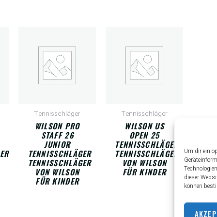
Tennisschläger
Tennisschläger
WILSON PRO
WILSON US
STAFF 26
OPEN 25
JUNIOR
TENNISSCHLÄGER
Um dir ein o
ER
TENNISSCHLÄGER
TENNISSCHLÄGER
Geräteinform
TENNISSCHLÄGER
VON WILSON
Technologien
VON WILSON
FÜR KINDER
dieser Websi
FÜR KINDER
können besti
AKZEP