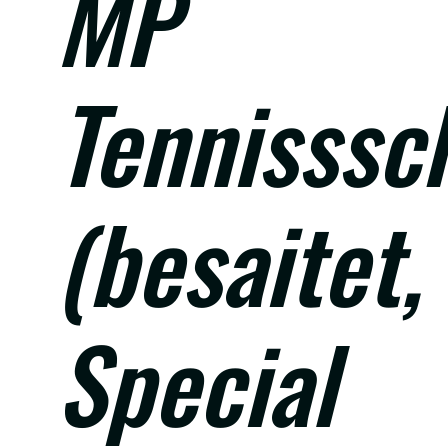
MP
Tennisssc
(besaitet,
Special