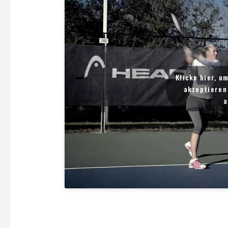
Klicke hier, u
akzeptieren 
Te
a