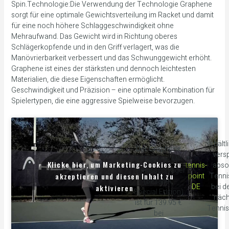
Spin.Technologie:Die Verwendung der Technologie Graphene
sorgt für eine optimale Gewichtsverteilung im Racket und damit
für eine noch höhere Schlaggeschwindigkeit ohne
Mehraufwand. Das Gewicht wird in Richtung oberes
Schlägerkopfende und in den Griff verlagert, was die
Manövrierbarkeit verbessert und das Schwunggewicht erhöht.
Graphene ist eines der stärksten und dennoch leichtesten
Materialien, die diese Eigenschaften ermöglicht.
Geschwindigkeit und Präzision – eine optimale Kombination für
Spielertypen, die eine aggressive Spielweise bevorzugen.
erhältl
Der Graphene
versp
XT Radical MP
Klicke hier, um Marketing-Cookies zu
tennis-
abso
Tennissschläger
akzeptieren und diesen Inhalt zu
point
Tenni
(besaitet,
DE
bei d
aktivieren
Special Edition)
näch
ist für 139.95 €
Tennis
bei