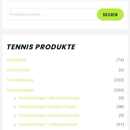
S
SUCHEN
u
c
h
TENNIS PRODUKTE
e
Tennisbälle
(74)
n
Tennishotels
(5)
n
Tenniskleidung
(223)
a
Tennisschläger
(253)
Tennisschläger / Allroundschläger
(5)
c
Tennisschläger / Kinderschläger
(38)
h
Tennisschläger / Komfortschläger
(9)
:
Tennisschläger / Schlägerpakete
(31)