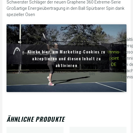
Schwerster Schläger der neuen Graphene 360 Extreme-Serie
Großartige Energieübertragung in den Ball Spürbarer Spin dank
spezieller Ösen
erhältl
versp
Der Graphene
Klicke hier, um Marketing-Cookies zu
tennis-
abso
360 Extreme Pro
akzeptieren und diesen Inhalt zu
point
Tenni
Tennissschläger
DE
bei d
aktivieren
ist für 119.95 €
näch
bei
Tennis
ÄHNLICHE PRODUKTE