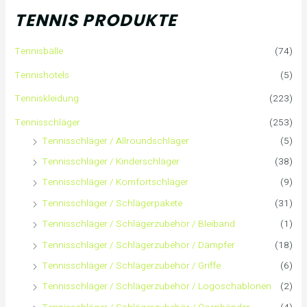
h
TENNIS PRODUKTE
e
Tennisbälle
(74)
n
Tennishotels
(5)
n
Tenniskleidung
(223)
a
Tennisschläger
(253)
Tennisschläger / Allroundschläger
(5)
c
Tennisschläger / Kinderschläger
(38)
h
Tennisschläger / Komfortschläger
(9)
:
Tennisschläger / Schlägerpakete
(31)
Tennisschläger / Schlägerzubehör / Bleiband
(1)
Tennisschläger / Schlägerzubehör / Dämpfer
(18)
Tennisschläger / Schlägerzubehör / Griffe
(6)
Tennisschläger / Schlägerzubehör / Logoschablonen
(2)