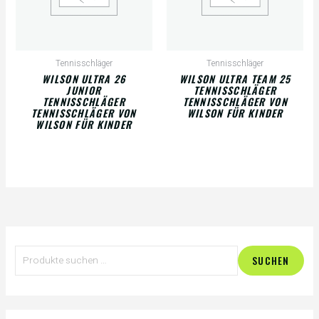
Tennisschläger
Tennisschläger
WILSON ULTRA 26
WILSON ULTRA TEAM 25
JUNIOR
TENNISSCHLÄGER
TENNISSCHLÄGER
TENNISSCHLÄGER VON
TENNISSCHLÄGER VON
WILSON FÜR KINDER
WILSON FÜR KINDER
S
SUCHEN
u
c