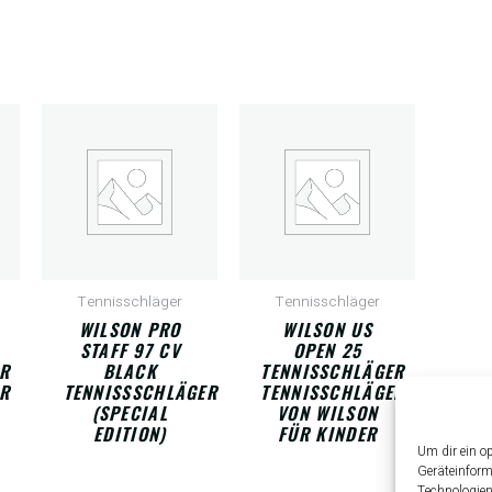
Tennisschläger
Tennisschläger
WILSON PRO
WILSON US
STAFF 97 CV
OPEN 25
R
BLACK
TENNISSCHLÄGER
R
TENNISSSCHLÄGER
TENNISSCHLÄGER
(SPECIAL
VON WILSON
EDITION)
FÜR KINDER
Um dir ein o
Geräteinform
Technologien