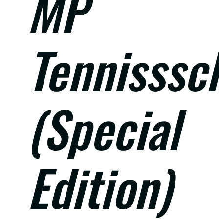
MP
Tennisssc
(Special
Edition)