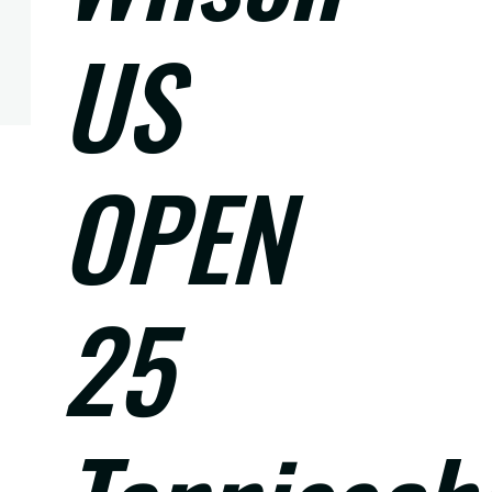
US
OPEN
25