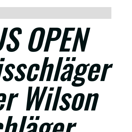
US OPEN
isschläger
er Wilson
chläger