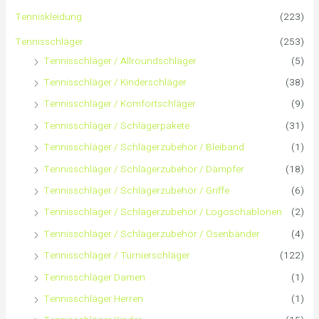
n
Tenniskleidung
(223)
a
Tennisschläger
(253)
Tennisschläger / Allroundschläger
(5)
c
Tennisschläger / Kinderschläger
(38)
h
Tennisschläger / Komfortschläger
(9)
:
Tennisschläger / Schlägerpakete
(31)
Tennisschläger / Schlägerzubehör / Bleiband
(1)
Tennisschläger / Schlägerzubehör / Dämpfer
(18)
Tennisschläger / Schlägerzubehör / Griffe
(6)
Tennisschläger / Schlägerzubehör / Logoschablonen
(2)
Tennisschläger / Schlägerzubehör / Ösenbänder
(4)
Tennisschläger / Turnierschläger
(122)
Tennisschläger Damen
(1)
Tennisschläger Herren
(1)