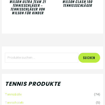
WILSON ULTRA TEAM 21
WILSON CLASH 100
TENNISSCHLÄGER –
TENNISSSCHLÄGER
TENNISSCHLÄGER VON
WILSON FÜR KINDER
S
SUCHEN
u
c
h
TENNIS PRODUKTE
e
Tennisbälle
(74)
n
Tennishotels
(5)