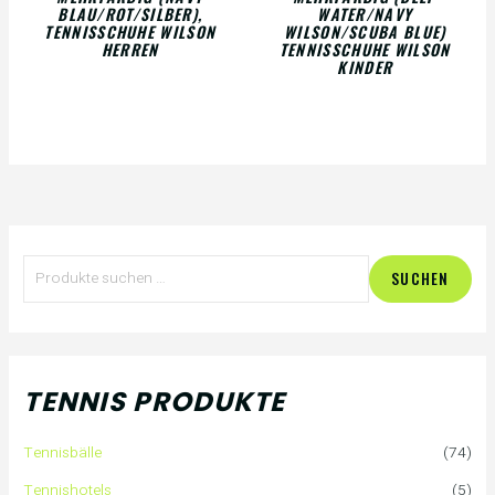
BLAU/ROT/SILBER),
WATER/NAVY
TENNISSCHUHE WILSON
WILSON/SCUBA BLUE)
HERREN
TENNISSCHUHE WILSON
KINDER
S
SUCHEN
u
c
h
TENNIS PRODUKTE
e
Tennisbälle
(74)
n
Tennishotels
(5)