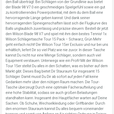
den Ball überträgt. Bei Schlägen von der Grundlinie aus bietet
der Blade 98 V7.0 ein geschmeidiges Spielgefühl sowie ein gut
zu kontrollierendes Powerpotential, mit dem du dem Ball eine
hervorragende Länge geben kannst. Und dank seiner
hervorragenden Spineigenschaften lässt sich die Flugkurve des
Balls unglaublich zuverlässig und präzise steuern. Bestell dir jetzt
den Wilson Blade 98 V7 und spiel mit ihm dein bestes Tennis! 1x
Wilson Schlägertasche Tour 15 Pack – Schwarz, Grün Mehr
geht einfach nicht! Die Wilson Tour 15er Exclusiv und nur bei uns
erhältlich, liefert Dir so viel Platz wie nie zuvor. In dieser Tasche
kannst Du nicht nur eine Menge Schläger, sondern auch viel
Equipment verstauen. Unterwegs wie ein Profi! Mit der Wilson
Tour 15er stellst Du alles in den Schatten, was es bisher auf dem
Markt gibt. Dieses Bag bietet Dir Stauraum für insgesamt 15
Schläger. Damit musst Du Dir ab sofort auf jeden Fall keine
Gedanken mehr über den nötigen Raum machen. Die Tour-
Tasche überzeugt Durch eine optimale Fächeraufteilung und
eine hohe Stabilität, sodass sie auch großen Belastungen
standhalten kann. Insgesamt drei Hauptfächer warten auf Deine
Sachen. Ob Schuhe, Wechselkleidung oder Griffbänder: Durch
den enormen Stauraum kannst Du alles bequem voneinander