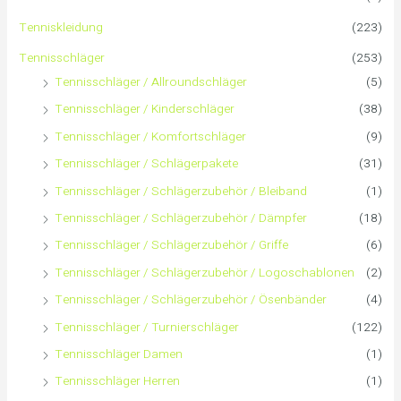
n
Tenniskleidung
(223)
a
Tennisschläger
(253)
Tennisschläger / Allroundschläger
(5)
c
Tennisschläger / Kinderschläger
(38)
h
Tennisschläger / Komfortschläger
(9)
:
Tennisschläger / Schlägerpakete
(31)
Tennisschläger / Schlägerzubehör / Bleiband
(1)
Tennisschläger / Schlägerzubehör / Dämpfer
(18)
Tennisschläger / Schlägerzubehör / Griffe
(6)
Tennisschläger / Schlägerzubehör / Logoschablonen
(2)
Tennisschläger / Schlägerzubehör / Ösenbänder
(4)
Tennisschläger / Turnierschläger
(122)
Tennisschläger Damen
(1)
Tennisschläger Herren
(1)