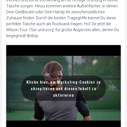
trennen und somit von Anfang an für richtige Ordnung in Deiner
Tasche sorgen. Hinzu kommen weitere Außenfächer, in denen
Dein Geldbeutel oder Dein Handy ihr zwischenzeitliches
Zuhause finden. Durch die beiden Tragegriffe kannst Du diese
perfekte Tasche auch als Rucksack tragen. Hol’ Dir jetzt die
Wilson Tour 15er und sorg’ für große Augen bei allen, denen Du
begegnest! &nbsp
Klicke hier, um Marketing-Cookies zu
akzeptieren und diesen Inhalt zu
aktivieren