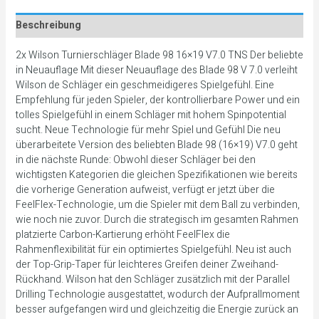
Beschreibung
2x Wilson Turnierschläger Blade 98 16×19 V7.0 TNS Der beliebte
in Neuauflage Mit dieser Neuauflage des Blade 98 V 7.0 verleiht
Wilson de Schläger ein geschmeidigeres Spielgefühl. Eine
Empfehlung für jeden Spieler, der kontrollierbare Power und ein
tolles Spielgefühl in einem Schläger mit hohem Spinpotential
sucht. Neue Technologie für mehr Spiel und Gefühl Die neu
überarbeitete Version des beliebten Blade 98 (16×19) V7.0 geht
in die nächste Runde: Obwohl dieser Schläger bei den
wichtigsten Kategorien die gleichen Spezifikationen wie bereits
die vorherige Generation aufweist, verfügt er jetzt über die
FeelFlex-Technologie, um die Spieler mit dem Ball zu verbinden,
wie noch nie zuvor. Durch die strategisch im gesamten Rahmen
platzierte Carbon-Kartierung erhöht FeelFlex die
Rahmenflexibilität für ein optimiertes Spielgefühl. Neu ist auch
der Top-Grip-Taper für leichteres Greifen deiner Zweihand-
Rückhand. Wilson hat den Schläger zusätzlich mit der Parallel
Drilling Technologie ausgestattet, wodurch der Aufprallmoment
besser aufgefangen wird und gleichzeitig die Energie zurück an