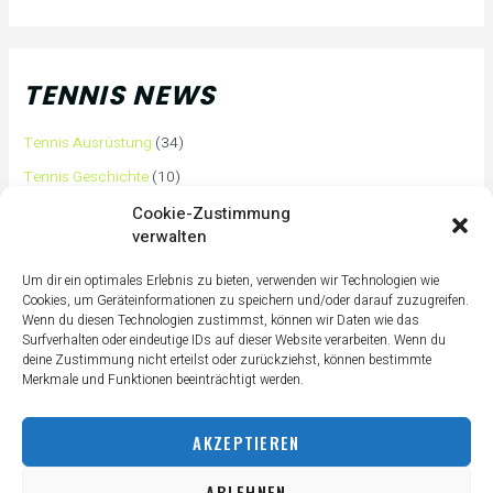
TENNIS NEWS
Tennis Ausrüstung
(34)
Tennis Geschichte
(10)
Tennis Tipps und Tricks
(63)
Cookie-Zustimmung
verwalten
Tennis Training
(3)
Tennis Training für Anfänger
(36)
Um dir ein optimales Erlebnis zu bieten, verwenden wir Technologien wie
Cookies, um Geräteinformationen zu speichern und/oder darauf zuzugreifen.
Tennisass Profis
(7)
Wenn du diesen Technologien zustimmst, können wir Daten wie das
Surfverhalten oder eindeutige IDs auf dieser Website verarbeiten. Wenn du
Tennisbälle
(4)
deine Zustimmung nicht erteilst oder zurückziehst, können bestimmte
Tennisplatz
(1)
Merkmale und Funktionen beeinträchtigt werden.
Tennisschläger
(12)
AKZEPTIEREN
Tennisschuhe
(4)
Tennistaschen
(2)
ABLEHNEN