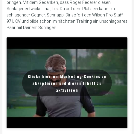
bringen. Mit dem Gedanken, dass Roger Federer diesen
Schläger entwickelt hat, bist Du auf dem Platz ein kaum zu
schlagender Gegner. Schnapp’ Dir sofort den Wilson Pro Staff
97 L CV und bilde schon im nächsten Training ein unschlagbares
Paar mit Deinem Schläger!
Klicke hier, um Marketing-Cookies zu
akzeptieren und diesen Inhalt zu
aktivieren