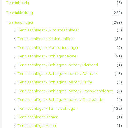
Tennishotels
(5)
n
Tenniskleidung
(223)
a
Tennisschläger
(253)
Tennisschläger / Allroundschläger
(5)
c
Tennisschläger / Kinderschläger
(38)
h
Tennisschläger / Komfortschläger
(9)
:
Tennisschläger / Schlägerpakete
(31)
Tennisschläger / Schlägerzubehör / Bleiband
(1)
Tennisschläger / Schlägerzubehör / Dämpfer
(18)
Tennisschläger / Schlägerzubehör / Griffe
(6)
Tennisschläger / Schlägerzubehör / Logoschablonen
(2)
Tennisschläger / Schlägerzubehör / Ösenbänder
(4)
Tennisschläger / Turnierschläger
(122)
Tennisschläger Damen
(1)
Tennisschläger Herren
(1)