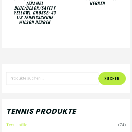
(ENAMEL
ERREN
BLUE/BLACK/SAFETY
YELLOW), GRÖSSE: 43 1
/3 TENNISSCHUHE W
ILSON HERREN
S
SUCHEN
u
c
h
TENNIS PRODUKTE
e
Tennisbälle
(74)
n