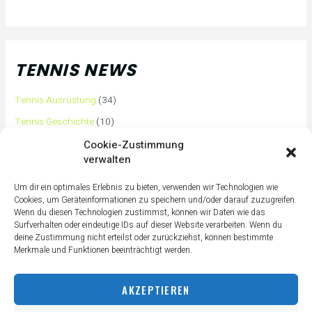
TENNIS NEWS
Tennis Ausrüstung
(34)
Tennis Geschichte
(10)
Tennis Tipps und Tricks
(63)
Cookie-Zustimmung
verwalten
Tennis Training
(3)
Tennis Training für Anfänger
(36)
Um dir ein optimales Erlebnis zu bieten, verwenden wir Technologien wie
Cookies, um Geräteinformationen zu speichern und/oder darauf zuzugreifen.
Tennisass Profis
(7)
Wenn du diesen Technologien zustimmst, können wir Daten wie das
Surfverhalten oder eindeutige IDs auf dieser Website verarbeiten. Wenn du
Tennisbälle
(4)
deine Zustimmung nicht erteilst oder zurückziehst, können bestimmte
Tennisplatz
(1)
Merkmale und Funktionen beeinträchtigt werden.
Tennisschläger
(12)
AKZEPTIEREN
Tennisschuhe
(4)