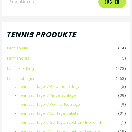
SUCHEN
u
c
h
TENNIS PRODUKTE
e
Tennisbälle
(74)
n
Tennishotels
(5)
n
Tenniskleidung
(223)
a
Tennisschläger
(253)
Tennisschläger / Allroundschläger
(5)
c
Tennisschläger / Kinderschläger
(38)
h
Tennisschläger / Komfortschläger
(9)
:
Tennisschläger / Schlägerpakete
(31)
Tennisschläger / Schlägerzubehör / Bleiband
(1)
Tennisschläger / Schlägerzubehör / Dämpfer
(18)