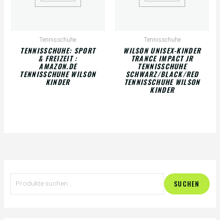
Tennisschuhe
Tennisschuhe
TENNISSCHUHE: SPORT
WILSON UNISEX-KINDER
& FREIZEIT :
TRANCE IMPACT JR
AMAZON.DE
TENNISSCHUHE
TENNISSCHUHE WILSON
SCHWARZ/BLACK/RED
KINDER
TENNISSCHUHE WILSON
KINDER
S
SUCHEN
u
c