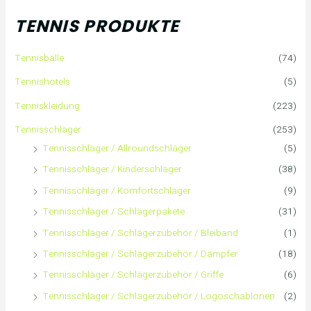
h
TENNIS PRODUKTE
e
Tennisbälle
(74)
n
Tennishotels
(5)
n
Tenniskleidung
(223)
a
Tennisschläger
(253)
Tennisschläger / Allroundschläger
(5)
c
Tennisschläger / Kinderschläger
(38)
h
Tennisschläger / Komfortschläger
(9)
:
Tennisschläger / Schlägerpakete
(31)
Tennisschläger / Schlägerzubehör / Bleiband
(1)
Tennisschläger / Schlägerzubehör / Dämpfer
(18)
Tennisschläger / Schlägerzubehör / Griffe
(6)
Tennisschläger / Schlägerzubehör / Logoschablonen
(2)