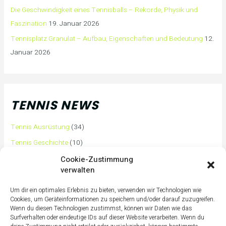
Die Geschwindigkeit eines Tennisballs – Rekorde, Physik und
Faszination
19. Januar 2026
Tennisplatz Granulat – Aufbau, Eigenschaften und Bedeutung
12.
Januar 2026
TENNIS NEWS
Tennis Ausrüstung
(34)
Tennis Geschichte
(10)
Tennis Tipps und Tricks
(63)
Cookie-Zustimmung
verwalten
Tennis Training
(3)
Tennis Training für Anfänger
(36)
Um dir ein optimales Erlebnis zu bieten, verwenden wir Technologien wie
Cookies, um Geräteinformationen zu speichern und/oder darauf zuzugreifen.
Tennisass Profis
(7)
Wenn du diesen Technologien zustimmst, können wir Daten wie das
Surfverhalten oder eindeutige IDs auf dieser Website verarbeiten. Wenn du
Tennisbälle
(4)