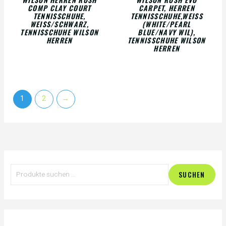
COMP CLAY COURT
CARPET, HERREN
TENNISSCHUHE,
TENNISSCHUHE,WEISS (
WEISS/SCHWARZ, T
WHITE/PEARL B
ENNISSCHUHE WILSON H
LUE/NAVY WIL), T
ERREN
ENNISSCHUHE WILSON H
ERREN
1
2
→
S
M
M
SUCHEN
u
i
a
c
n
x
h
.
.