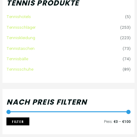
TENNIS PRODUKTE
e
P
P
Tennishotels
(5)
n
r
r
Tennisschläger
(253)
n
e
e
Tenniskleidung
(223)
a
i
i
Tennistaschen
(73)
Tennisbälle
(74)
c
s
s
Tennisschuhe
(89)
h
:
NACH PREIS FILTERN
FILTER
Preis:
€0
—
€100