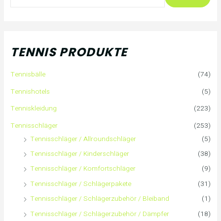
u
c
h
TENNIS PRODUKTE
e
Tennisbälle
(74)
n
Tennishotels
(5)
n
Tenniskleidung
(223)
a
Tennisschläger
(253)
Tennisschläger / Allroundschläger
(5)
c
Tennisschläger / Kinderschläger
(38)
h
Tennisschläger / Komfortschläger
(9)
:
Tennisschläger / Schlägerpakete
(31)
Tennisschläger / Schlägerzubehör / Bleiband
(1)
Tennisschläger / Schlägerzubehör / Dämpfer
(18)