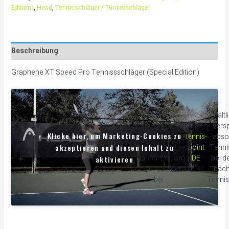
Edition)
,
Head
,
Tennisschläger / Turnierschläger
Beschreibung
Graphene XT Speed Pro Tennissschläger (Special Edition)
erhältl
Der Graphene
versp
Klicke hier, um Marketing-Cookies zu
XT Speed Pro
tennis-
abso
akzeptieren und diesen Inhalt zu
Tennissschläger
point
Tenni
(Special Edition)
DE
bei d
aktivieren
ist für 129.95 €
näch
bei
Tennis