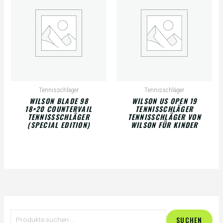
Tennisschläger
Tennisschläger
WILSON BLADE 98
WILSON US OPEN 19
18×20 COUNTERVAIL
TENNISSCHLÄGER
TENNISSSCHLÄGER
TENNISSCHLÄGER VON
(SPECIAL EDITION)
WILSON FÜR KINDER
S
SUCHEN