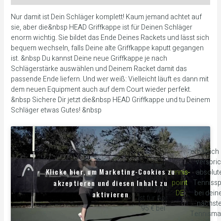
Nur damit ist Dein Schläger komplett! Kaum jemand achtet auf
sie, aber die&nbsp HEAD Griffkappe ist für Deinen Schläger
enorm wichtig. Sie bildet das Ende Deines Rackets und lässt sich
bequem wechseln, falls Deine alte Griffkappe kaputt gegangen
ist. &nbsp Du kannst Deine neue Griffkappe je nach
Schlägerstärke auswählen und Deinem Racket damit das
passende Ende liefern. Und wer weiß: Vielleicht läuft es dann mit
dem neuen Equipment auch auf dem Court wieder perfekt.
&nbsp Sichere Dir jetzt die&nbsp HEAD Griffkappe und tu Deinem
Schläger etwas Gutes! &nbsp
erhältlich
verspric
Der MxG,
Klicke hier, um Marketing-Cookies zu
tennis-
absolut
Touch
akzeptieren und diesen Inhalt zu
point
Tenniss
Griffkappe
DE
bei dei
aktivieren
ist für Apr
nächst
95 € bei
Tennisma