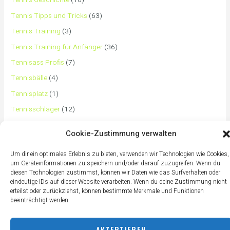
Tennis Geschichte
(10)
Tennis Tipps und Tricks
(63)
Tennis Training
(3)
Tennis Training für Anfänger
(36)
Tennisass Profis
(7)
Tennisbälle
(4)
Tennisplatz
(1)
Tennisschläger
(12)
Tennisschuhe
(4)
Cookie-Zustimmung verwalten
Tennistaschen
(2)
Um dir ein optimales Erlebnis zu bieten, verwenden wir Technologien wie Cookies,
Tennisurlaub
(1)
um Geräteinformationen zu speichern und/oder darauf zuzugreifen. Wenn du
diesen Technologien zustimmst, können wir Daten wie das Surfverhalten oder
eindeutige IDs auf dieser Website verarbeiten. Wenn du deine Zustimmung nicht
erteilst oder zurückziehst, können bestimmte Merkmale und Funktionen
beeinträchtigt werden.
AKZEPTIEREN