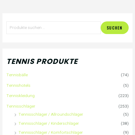
S
SUCHEN
u
c
h
TENNIS PRODUKTE
e
Tennisbälle
(74)
n
Tennishotels
(5)
n
Tenniskleidung
(223)
a
Tennisschläger
(253)
Tennisschläger / Allroundschläger
(5)
c
Tennisschläger / Kinderschläger
(38)
h
Tennisschläger / Komfortschläger
(9)